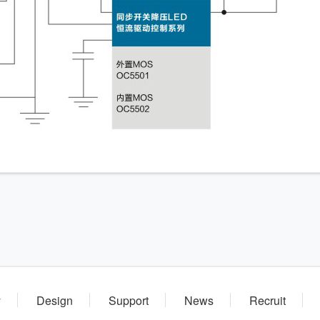
y
Design
Support
News
Recruit