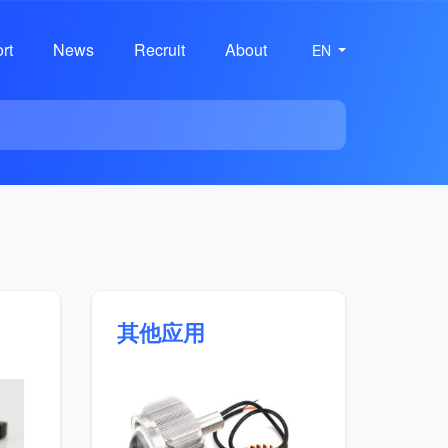
rt
News
Recruit
About
EN
其他应用