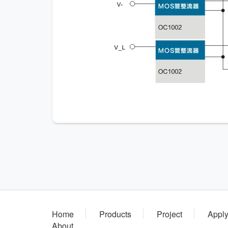
Home
Products
Project
Appl
About