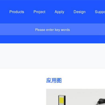
Products
Project
Apply
Design
Suppo
Please enter key words
应用图