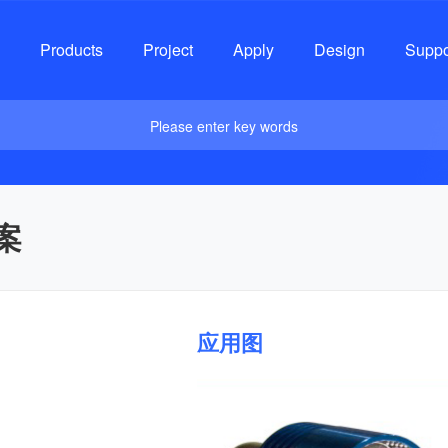
Products
Project
Apply
Design
Suppo
Please enter key words
案
应用图